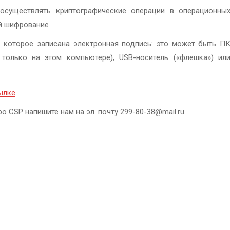
осуществлять криптографические операции в операционны
й шифрование
а которое записана электронная подпись: это может быть П
только на этом компьютере), USB-носитель («флешка») ил
ылке
CSP напишите нам на эл. почту 299-80-38@mail.ru